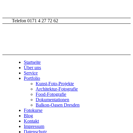
Telefon 0171 4 27 72 62
Startseite
Über uns
Service
Portfolio
Kunst-Foto-Projekte
Architektur-Fotografie
Food-Fotografie
Dokumentationen
Balkon-Oasen Dresden
Fotokurse
Blog
Kontakt
Impressum
Datenschutz