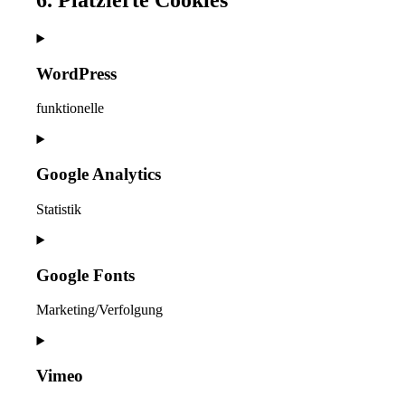
6. Platzierte Cookies
WordPress
funktionelle
Consent
to
service
Google Analytics
wordpress
Statistik
Consent
to
service
Google Fonts
google-
analytics
Marketing/Verfolgung
Consent
to
service
Vimeo
google-
fonts