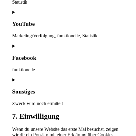
Statistik
Consent
to
service
YouTube
vimeo
Marketing/Verfolgung, funktionelle, Statistik
Consent
to
service
Facebook
youtube
funktionelle
Consent
to
service
Sonstiges
facebook
Zweck wird noch ermittelt
Consent
7. Einwilligung
to
service
Wenn du unsere Website das erste Mal besuchst, zeigen
sonstiges
wir dir ein Pop-Up mit einer Erklärung über Cookies.