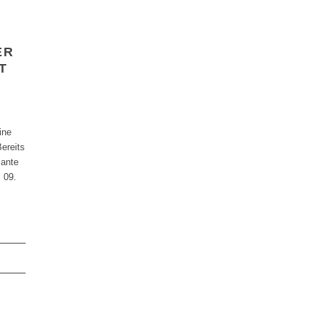
ER
T
ine
ereits
sante
 09.