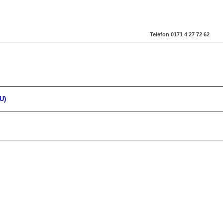
Telefon 0171 4 27 72 62
U)